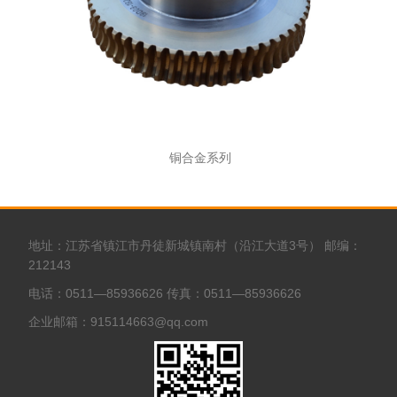
铜合金系列
地址：江苏省镇江市丹徒新城镇南村（沿江大道3号） 邮编：
212143
电话：0511—85936626 传真：0511—85936626
企业邮箱：915114663@qq.com