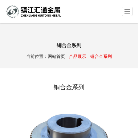
T
o
g
g
l
e
铜合金系列
n
a
当前位置：
网站首页
-
产品展示
-
铜合金系列
v
i
g
a
铜合金系列
t
i
o
n