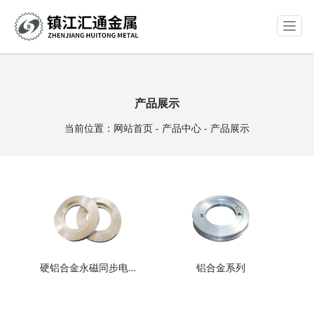
T
o
g
g
l
e
产品展示
n
a
当前位置：
网站首页
-
产品中心
-
产品展示
v
i
g
a
t
i
o
n
硬铝合金永磁同步电…
铝合金系列