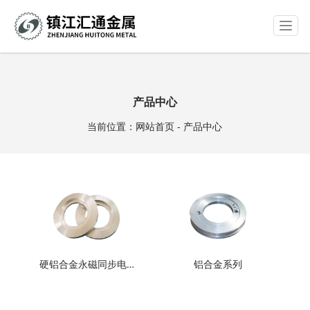
T
o
g
g
l
e
产品中心
n
a
当前位置：
网站首页
-
产品中心
v
i
g
a
t
i
o
n
硬铝合金永磁同步电…
铝合金系列